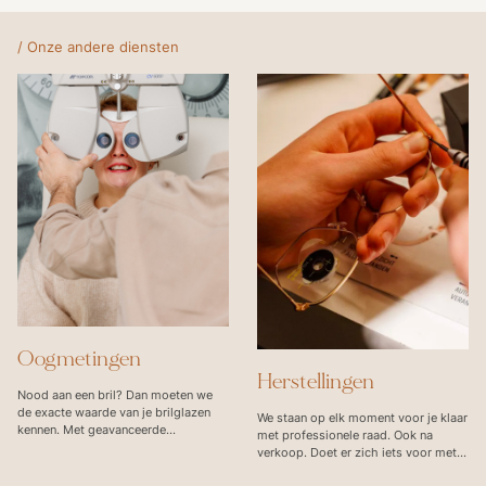
/ Onze andere diensten
Oogmetingen
Herstellingen
Nood aan een bril? Dan moeten we
de exacte waarde van je brilglazen
We staan op elk moment voor je klaar
kennen. Met geavanceerde
met professionele raad. Ook na
apparatuur meten en testen we de
verkoop. Doet er zich iets voor met
sterkte en samenwerking van je ogen.
je bril? In ons atelier is alle
Heb je regelmatig last van hoofdpijn,