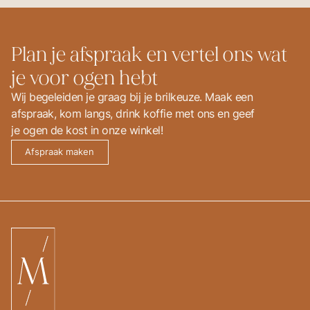
technologie aanwezig om snel
vermoeide ogen of andere visuele
herstellingen uit te voeren en
klachten? Ook dan geeft een
vervangingen te voorzien.
nauwkeurige oogmeting heel wat
informatie en kunnen we je
Plan je afspraak en vertel ons wat
doorsturen naar een oogarts, indien
nodig.
je voor ogen hebt
Wij begeleiden je graag bij je brilkeuze. Maak een
afspraak, kom langs, drink koffie met ons en geef
je ogen de kost in onze winkel!
Afspraak maken