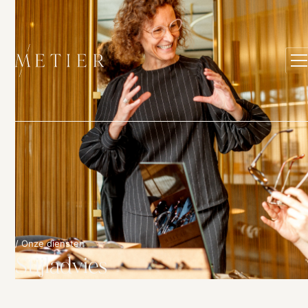
/ Onze diensten
Stijladvies