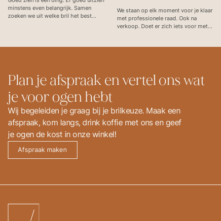
Goed zien is één ding. Er goed uitzien
minstens even belangrijk. Samen
We staan op elk moment voor je klaar
zoeken we uit welke bril het best
met professionele raad. Ook na
aansluit bij je gelaatskenmerken,
verkoop. Doet er zich iets voor met
persoonlijkheid en stijl. We blijven
je bril? In ons atelier is alle
passen tot het hele plaatje past!
technologie aanwezig om snel
herstellingen uit te voeren en
vervangingen te voorzien.
Plan je afspraak en vertel ons wat
je voor ogen hebt
Wij begeleiden je graag bij je brilkeuze. Maak een
afspraak, kom langs, drink koffie met ons en geef
je ogen de kost in onze winkel!
Afspraak maken