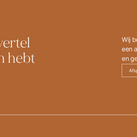
vertel
Wij b
een a
n hebt
en ge
Afs