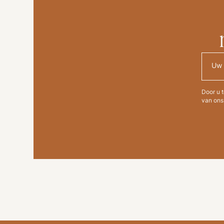
Door u 
van ons 