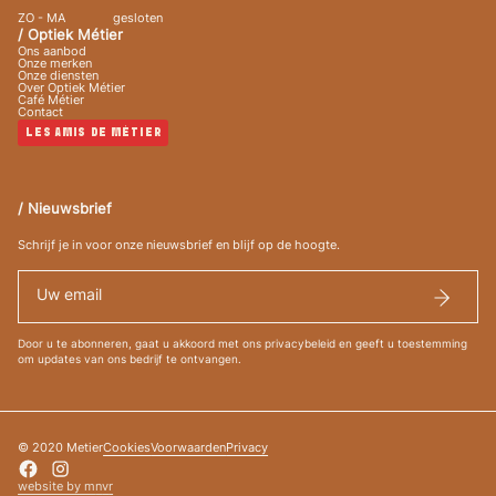
ZO - MA
gesloten
/ Optiek Métier
Ons aanbod
Onze merken
Onze diensten
Over Optiek Métier
Café Métier
Contact
LES AMIS DE MÉTIER
/ Nieuwsbrief
Schrijf je in voor onze nieuwsbrief en blijf op de hoogte.
Door u te abonneren, gaat u akkoord met ons privacybeleid en geeft u toestemming
om updates van ons bedrijf te ontvangen.
©
2020
Metier
Cookies
Voorwaarden
Privacy
website by m
a
n
e
u
v
e
r